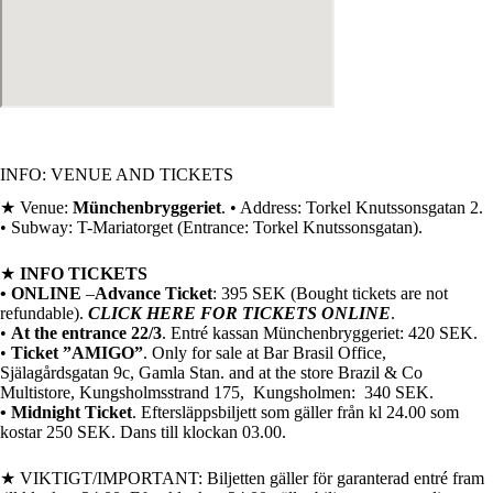
INFO: VENUE AND TICKETS
★ Venue:
Münchenbryggeriet
. • Address: Torkel Knutssonsgatan 2.
• Subway: T-Mariatorget (Entrance: Torkel Knutssonsgatan).
★
INFO TICKETS
• ONLINE
–
Advance Ticket
: 395 SEK (Bought tickets are not
refundable).
CLICK HERE FOR TICKETS ONLINE
.
•
At the entrance 22/3
. Entré kassan Münchenbryggeriet: 420 SEK.
•
Ticket ”AMIGO”
. Only for sale at Bar Brasil Office,
Själagårdsgatan 9c
, Gamla Stan. and at the store Brazil & Co
Multistore,
Kungsholmsstrand 175
, Kungsholmen: 340 SEK.
• Midnight Ticket
. Eftersläppsbiljett som gäller från kl 24.00 som
kostar 250 SEK. Dans till klockan 03.00.
★ VIKTIGT/IMPORTANT: Biljetten gäller för garanterad entré fram