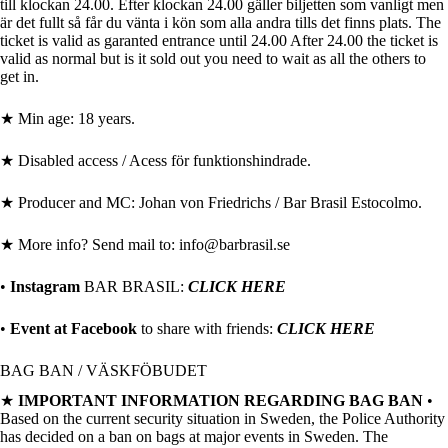
till klockan 24.00. Efter klockan 24.00 gäller biljetten som vanligt men
är det fullt så får du vänta i kön som alla andra tills det finns plats. The
ticket is valid as garanted entrance until 24.00 After 24.00 the ticket is
valid as normal but is it sold out you need to wait as all the others to
get in.
★ Min age: 18 years.
★ Disabled access / Acess för funktionshindrade.
★ Producer and MC: Johan von Friedrichs / Bar Brasil Estocolmo.
★ More info? Send mail to: info@barbrasil.se
•
Instagram
BAR BRASIL:
CLICK HERE
•
Event at Facebook
to share with friends:
CLICK HERE
BAG BAN / VÄSKFÖBUDET
★
IMPORTANT INFORMATION REGARDING BAG BAN
•
Based on the current security situation in Sweden, the Police Authority
has decided on a ban on bags at major events in Sweden. The