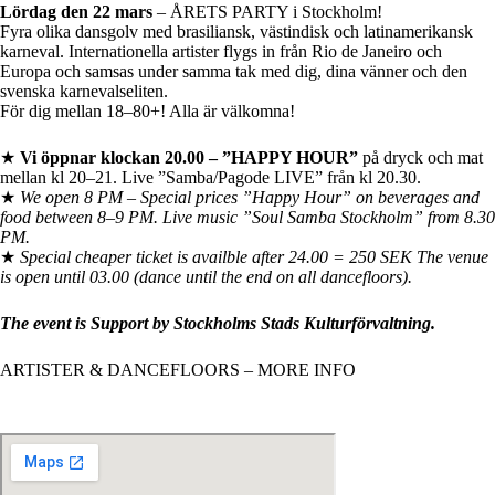
Lördag den 22 mars
– ÅRETS PARTY i Stockholm!
Fyra olika dansgolv med brasiliansk, västindisk och latinamerikansk
karneval. Internationella artister flygs in från Rio de Janeiro och
Europa och samsas under samma tak med dig, dina vänner och den
svenska karnevalseliten.
För dig mellan 18–80+! Alla är välkomna!
★
Vi öppnar klockan 20.00 – ”HAPPY HOUR”
på dryck och mat
mellan kl 20–21. Live ”Samba/Pagode LIVE” från kl 20.30.
★
We open 8 PM – Special prices ”Happy Hour” on beverages and
food between 8–9 PM. Live music ”Soul Samba Stockholm” from 8.30
PM.
★
Special cheaper ticket is availble after 24.00 = 250 SEK The venue
is open until 03.00 (dance until the end on all dancefloors).
The event is Support by Stockholms Stads Kulturförvaltning.
ARTISTER & DANCEFLOORS – MORE INFO